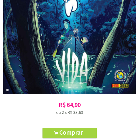
R$
64,90
ou
2
x
R$
33,63
Comprar
.