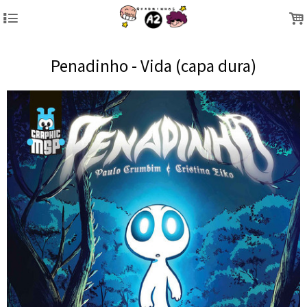
4
.
Penadinho - Vida (capa dura)